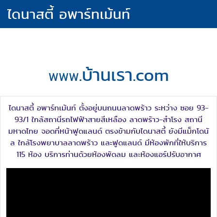
ไดนาสตี้ อพาร์ทเม้นท์​
.บ้านเรา.com
WWW
ไดนาสตี้ อพาร์ทเม้นท์ ตั้งอยู่บนถนนลาดพร้าว ระหว่าง ซอย 93-
93/1 ใกล้สถานีรถไฟฟ้าสายสีเหลือง ลาดพร้าว-สำโรง สถานี
มหาดไทย จอดที่หน้าฟูดแลนด์ ตรงข้ามกับไดนาสตี้ ยังมีแม็กโดนั
ล ใกล้โรงพยาบาลลาดพร้าว และฟูดแลนด์ มีห้องพักที่ให้บริการ
115 ห้อง บริการท่านด้วยห้องพัดลม และห้องแอร์ปรับอากาศ